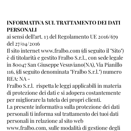
INFORMATIVA SUL TRATTAMENTO DEI DATI
PERSONALI
ai sensi dell’art. 13 del Regolamento UE 2016/679
del 27/04/2016
Il sito internet
www.fralbo.com
(di seguito il "Sito")
è di titolarità e gestito Fralbo S.r.l., con sede legale
in 80047 San Giuseppe Vesuviano(NA), Via Pianillo
116, (di seguito denominata "Fralbo S.r.l.") numero
REA: NA -
Fralbo S.r.l. rispetta le leggi applicabili in materia
di protezione dei dati e si adopera costantemente
per migliorare la tutela dei propri clienti.
La presente informativa sulla protezione dei dati
personali ti informa sul trattamento dei tuoi dati
personali in relazione al sito web
www.fralbo.com
, sulle modalità di gestione degli