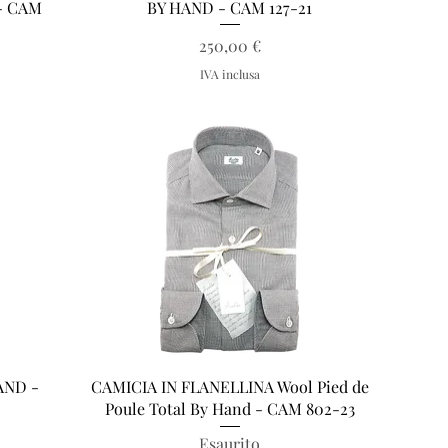
- CAM
BY HAND - CAM 127-21
Prezzo
250,00 €
IVA inclusa
Vista rapida
AND -
CAMICIA IN FLANELLINA Wool Pied de
Poule Total By Hand - CAM 802-23
Esaurito