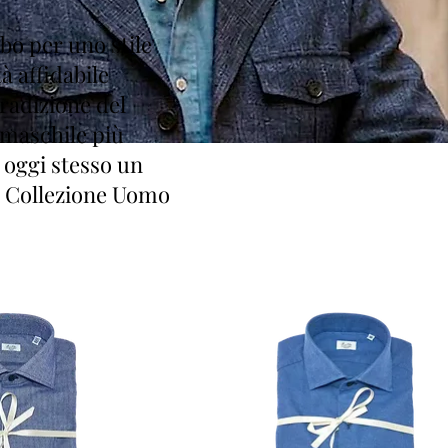
bo per uno stile
à affidabile
radizione del
 maschile più
a oggi stesso un
la Collezione Uomo