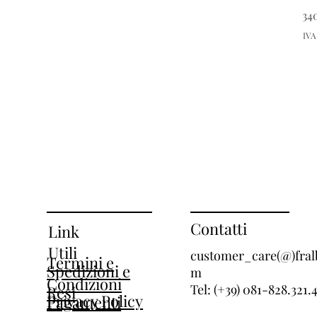
34
IVA
Contatti
Link
Utili
customer_care(@)fral
Termini e
Spedizioni e
m
Condizioni
Tel: (+39) 081-828.321.
Resi
Privacy Policy
Pagamenti