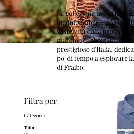
La collezione uomo di Fral
inconfondibile e una qualit
sostenuta dalla profonda t
marchio di abbigliamento
prestigioso d'Italia, dedic
po' di tempo a esplorare 
di Fralbo.
Filtra per
Categoria
Tutto