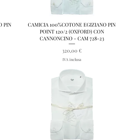
Vista rapida
O PIN
CAMICIA 100%COTONE EGIZIANO PIN
POINT 120/2 (OXFORD) CON
CANNONCINO - CAM 728-23
Prezzo
320,00 €
IVA inclusa