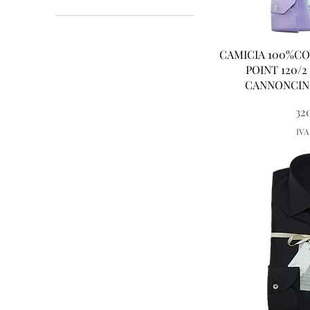
38
39
40
Vist
CAMICIA 100%CO
41
POINT 120/
42
CANNONCINO
43
32
48
50
IVA
52
54