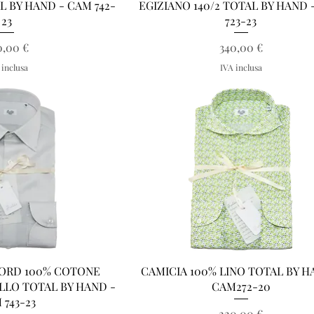
L BY HAND - CAM 742-
EGIZIANO 140/2 TOTAL BY HAND 
23
723-23
Prezzo
Prezzo
0,00 €
340,00 €
 inclusa
IVA inclusa
a rapida
Vista rapida
FORD 100% COTONE
CAMICIA 100% LINO TOTAL BY H
OLLO TOTAL BY HAND -
CAM272-20
 743-23
Prezzo
220,00 €