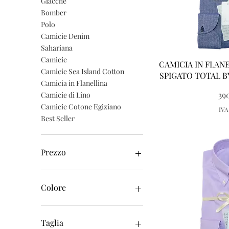
Giacche
Bomber
Polo
Camicie Denim
Sahariana
Camicie
Vist
CAMICIA IN FLAN
Camicie Sea Island Cotton
SPIGATO TOTAL B
Camicia in Flanellina
39
Camicie di Lino
Camicie Cotone Egiziano
IVA
Best Seller
Prezzo
220 €
1300 €
Colore
Taglia