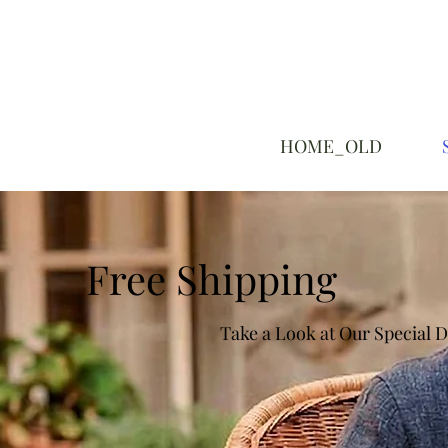
HOME_OLD
Free Shipping
Take a Look at Our Special D