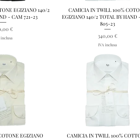
a rapida
Vista rapida
TONE EGIZIANO 140/2
CAMICIA IN TWILL 100% COT
ND - CAM 721-23
EGIZIANO 140/2 TOTAL BY HAND 
805-23
Prezzo
0,00 €
Prezzo
340,00 €
 inclusa
IVA inclusa
a rapida
Vista rapida
 COTONE EGIZIANO
CAMICIA IN TWILL 100% COTT