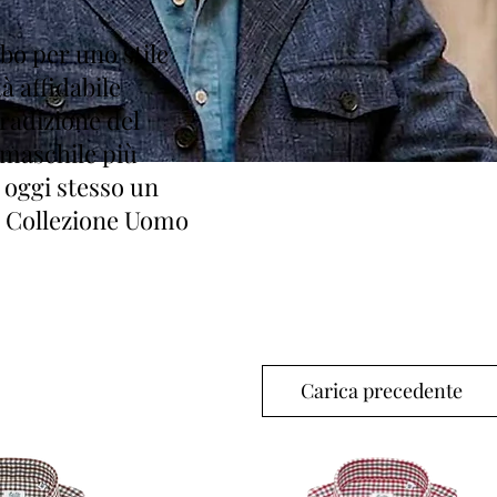
bo per uno stile
à affidabile
radizione del
 maschile più
a oggi stesso un
la Collezione Uomo
Carica precedente