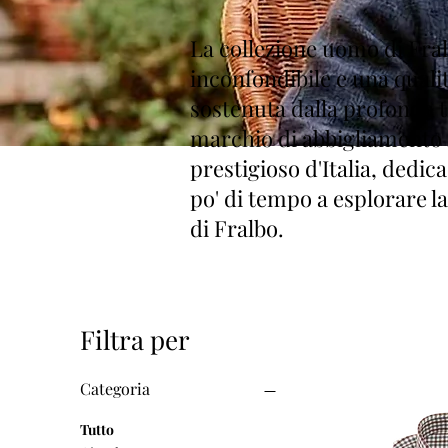
La collezione uomo di Fral
inconfondibile e una qualit
sostenuta dalla profonda t
marchio di abbigliamento
prestigioso d'Italia, dedic
po' di tempo a esplorare 
di Fralbo.
Filtra per
Categoria
Tutto