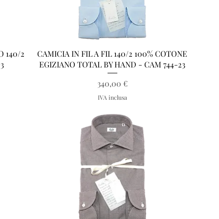
Vista rapida
 140/2
CAMICIA IN FIL A FIL 140/2 100% COTONE
3
EGIZIANO TOTAL BY HAND - CAM 744-23
Prezzo
340,00 €
IVA inclusa