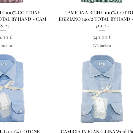
a rapida
Vista rapida
GHE 100% COTTONE
CAMICIA A RIGHE 100% COTT
TOTAL BY HAND - CAM
EGIZIANO 140/2 TOTAL BY HAND 
18-23
719-23
ezzo
Prezzo
0,00 €
340,00 €
 inclusa
IVA inclusa
a rapida
Vista rapida
WILL 100% COTONE
CAMICIA IN FLANELLINA Wool Pi