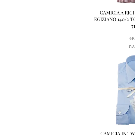
Vist
CAMICIA A RI
EGIZIANO 140/2 
7
Pr
34
IVA
Vist
CAMICIA IN T