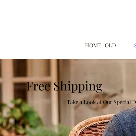
HOME_OLD
Free Shipping
Take a Look at Our Special D