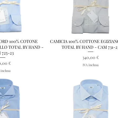
a rapida
Vista rapida
FORD 100% COTONE
CAMICIA 100% COTTONE EGIZIANO
OLLO TOTAL BY HAND -
TOTAL BY HAND - CAM 731-2
 725-23
Prezzo
340,00 €
ezzo
0,00 €
IVA inclusa
 inclusa