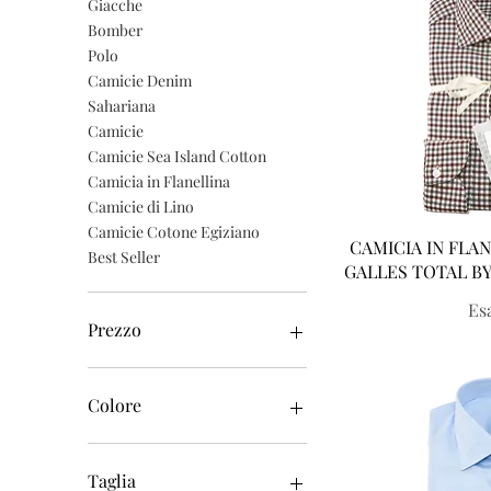
Giacche
Bomber
Polo
Camicie Denim
Sahariana
Camicie
Camicie Sea Island Cotton
Camicia in Flanellina
Camicie di Lino
Camicie Cotone Egiziano
Vist
CAMICIA IN FLAN
Best Seller
GALLES TOTAL BY
Es
Prezzo
220 €
1300 €
Colore
Taglia