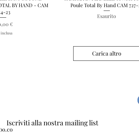
TOTAL BY HAND - CAM
Poule Total By Hand CAM 727-
24-23
Esaurito
ezzo
0,00 €
 inclusa
Carica altro
Iscriviti alla nostra mailing list
bo.co