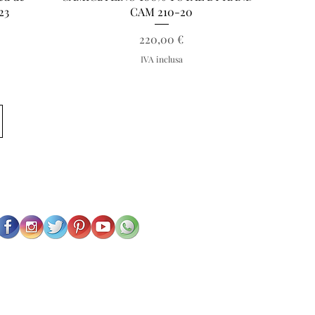
23
CAM 210-20
Prezzo
220,00 €
IVA inclusa