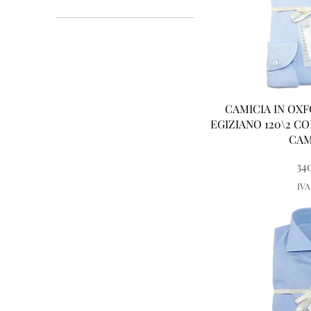
38
39
40
41
42
43
Vist
CAMICIA IN OX
48
EGIZIANO 120\2 C
50
CAM
52
Pr
34
54
IVA