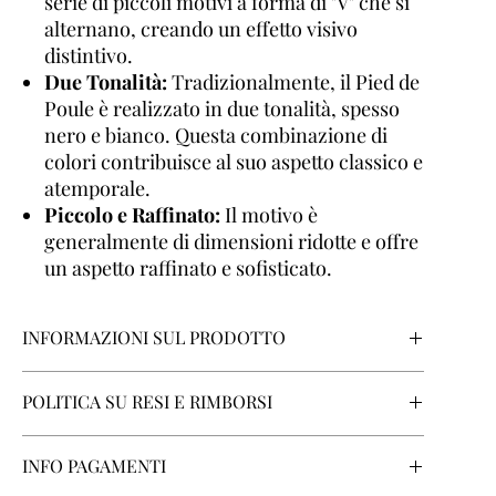
serie di piccoli motivi a forma di "V" che si
alternano, creando un effetto visivo
distintivo.
Due Tonalità:
Tradizionalmente, il Pied de
Poule è realizzato in due tonalità, spesso
nero e bianco. Questa combinazione di
colori contribuisce al suo aspetto classico e
atemporale.
Piccolo e Raffinato:
Il motivo è
generalmente di dimensioni ridotte e offre
un aspetto raffinato e sofisticato.
INFORMAZIONI SUL PRODOTTO
Tipo di corpo:
Regolare
POLITICA SU RESI E RIMBORSI
Stile del collo:
I-7 Semi French
Polsino:
Arrotondato
Se Lei sta contrattando in qualità di consumatore, avrà
Tessuto:
95% Flanella 5% Cotone
INFO PAGAMENTI
diritto di recedere dal Contratto entro un termine di 14
Texture del tessuto:
Pied de Poule
giorni senza dover fornire alcuna motivazione, come