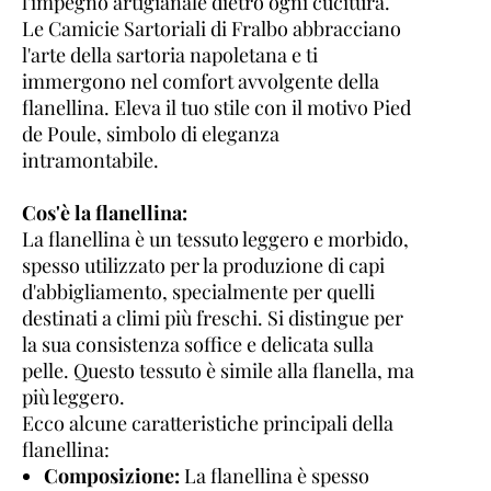
l'impegno artigianale dietro ogni cucitura.
Le Camicie Sartoriali di Fralbo abbracciano
l'arte della sartoria napoletana e ti
immergono nel comfort avvolgente della
flanellina. Eleva il tuo stile con il motivo Pied
de Poule, simbolo di eleganza
intramontabile.
Cos'è la flanellina:
La flanellina è un tessuto leggero e morbido,
spesso utilizzato per la produzione di capi
d'abbigliamento, specialmente per quelli
destinati a climi più freschi. Si distingue per
la sua consistenza soffice e delicata sulla
pelle. Questo tessuto è simile alla flanella, ma
più leggero.
Ecco alcune caratteristiche principali della
flanellina:
Composizione:
La flanellina è spesso