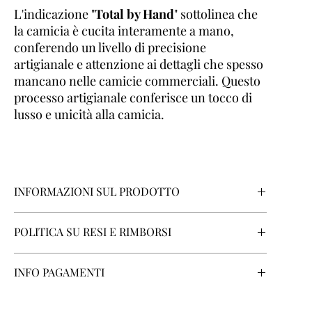
L'indicazione "
Total by Hand
" sottolinea che
la camicia è cucita interamente a mano,
conferendo un livello di precisione
artigianale e attenzione ai dettagli che spesso
mancano nelle camicie commerciali. Questo
processo artigianale conferisce un tocco di
lusso e unicità alla camicia.
INFORMAZIONI SUL PRODOTTO
Tipo di corpo:
Regolare
POLITICA SU RESI E RIMBORSI
Stile del Colletto:
F-63 FRENCH COLLAR
Polsino:
Arrotondato
Se Lei sta contrattando in qualità di consumatore, avrà
Tessuto:
Cotone Egiziano 100%
INFO PAGAMENTI
diritto di recedere dal Contratto entro un termine di 14
Texture del Tessuto:
Filo a Filo Texture Leggera in tinta
giorni senza dover fornire alcuna motivazione, come
unita Celeste
ANNA BARONE MANIFATTURE s.r.l.
fornisce ai suoi
descritto nel link a fondo pagina "
Spedizioni e Resi
"
Vestibilità:
Regolare