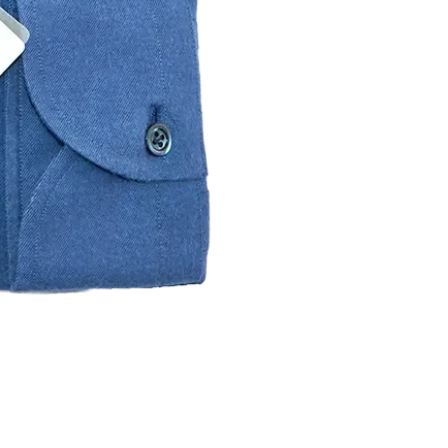
carta di credito, la data di scadenza
bancario. Queste informazioni non 
PAGAMENTO CON CARTA DI CRE
Accettiamo le carte di credito dei c
avvalendoci dei servizi Mastercard S
PAGAMENTO CON PAYPAL
I clienti possono effettuare il paga
previste da PayPal e note a ogni tit
pagamento, sarai reindirizzato al si