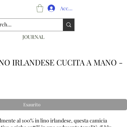
Accedi
JOURNAL
INO IRLANDESE CUCITA A MANO -
Esaurito
lmente al 100% in lino irlandese, questa camicia