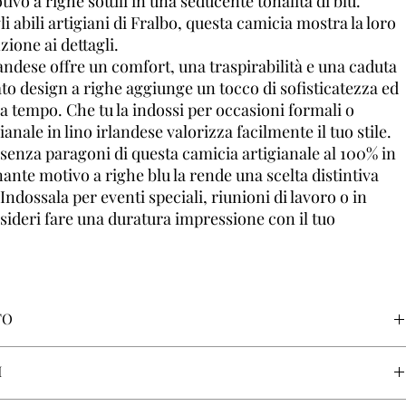
vo a righe sottili in una seducente tonalità di blu.
 abili artigiani di Fralbo, questa camicia mostra la loro
ione ai dettagli.
rlandese offre un comfort, una traspirabilità e una caduta
cato design a righe aggiunge un tocco di sofisticatezza ed
 tempo. Che tu la indossi per occasioni formali o
anale in lino irlandese valorizza facilmente il tuo stile.
le senza paragoni di questa camicia artigianale al 100% in
inante motivo a righe blu la rende una scelta distintiva
ndossala per eventi speciali, riunioni di lavoro o in
esideri fare una duratura impressione con il tuo
TO
I