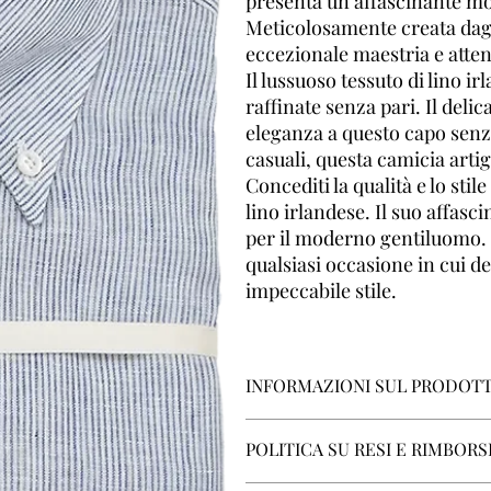
presenta un affascinante moti
Meticolosamente creata dagli
eccezionale maestria e attenz
Il lussuoso tessuto di lino i
raffinate senza pari. Il deli
eleganza a questo capo senza
casuali, questa camicia artigi
Concediti la qualità e lo sti
lino irlandese. Il suo affasc
per il moderno gentiluomo. I
qualsiasi occasione in cui d
impeccabile stile.
INFORMAZIONI SUL PRODOT
Tipo di corpo:
Regular
POLITICA SU RESI E RIMBORS
Stile del collo:
Button Down 34
Polsino:
Round