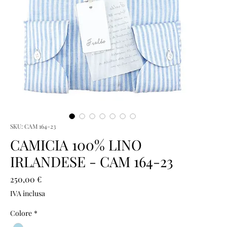
SKU: CAM 164-23
CAMICIA 100% LINO
IRLANDESE - CAM 164-23
Prezzo
250,00 €
IVA inclusa
Colore
*