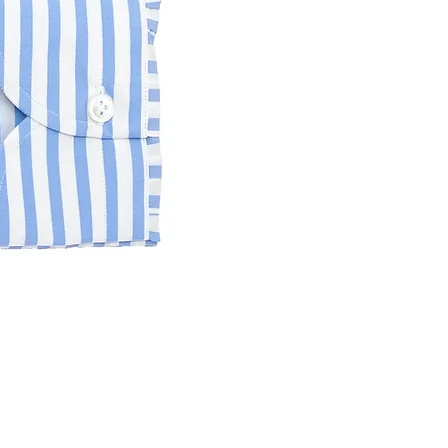
bancario. Queste informazioni non 
PAGAMENTO CON CARTA DI CRE
Accettiamo le carte di credito dei c
avvalendoci dei servizi Mastercard S
PAGAMENTO CON PAYPAL
I clienti possono effettuare il paga
previste da PayPal e note a ogni tit
pagamento, sarai reindirizzato al si