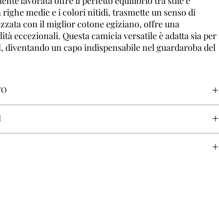
e lavorata offre il perfetto equilibrio tra stile e
righe medie e i colori nitidi, trasmette un senso di
zata con il miglior cotone egiziano, offre una
ità eccezionali. Questa camicia versatile è adatta sia per
l, diventando un capo indispensabile nel guardaroba del
TO
I
i consumatore, avrà diritto di recedere dal Contratto entro un termine di
 motivazione, come descritto nel link a fondo pagina "
Spedizioni e Resi
"
 cielo
l.
fornisce ai suoi clienti diverse opzioni di pagamento:
pagamento.
te che effettua acquisti sul sito
www.fralbo.com
, come il numero della
 e altri dati personali, saranno trattate esclusivamente dal sistema