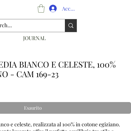
Accedi
JOURNAL
EDIA BIANCO E CELESTE, 100%
O - CAM 169-23
Esaurito
nco e celeste, realizzata al 100% in cotone egiziano.