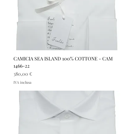
CAMICIA SEA ISLAND 100% COTTONE - CAM
1466-22
Prezzo
380,00 €
IVA inclusa