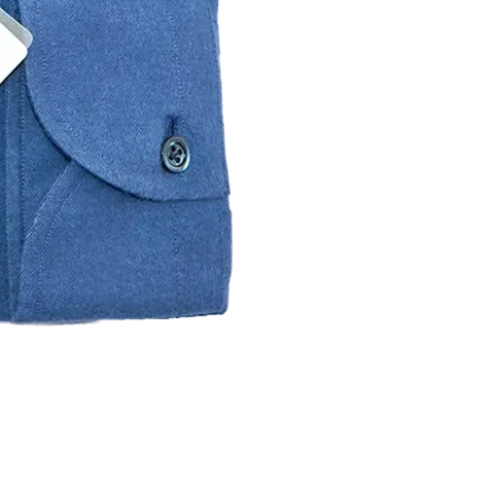
carta di credito, la data di scadenza
bancario. Queste informazioni non 
PAGAMENTO CON CARTA DI CRE
Accettiamo le carte di credito dei c
avvalendoci dei servizi Mastercard S
PAGAMENTO CON PAYPAL
I clienti possono effettuare il paga
previste da PayPal e note a ogni tit
pagamento, sarai reindirizzato al si