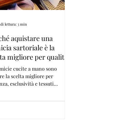
i lettura: 3 min
ché aquistare una
cia sartoriale è la
ta migliore per qualità
ile
micie cucite a mano sono
e la scelta migliore per
nza, esclusività e tessuti
ati