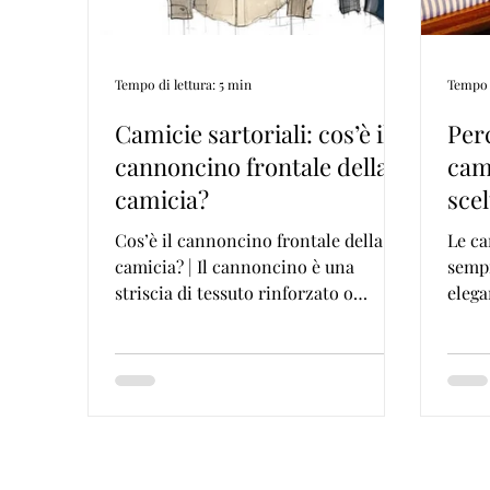
Tempo di lettura: 5 min
Tempo d
Camicie sartoriali: cos’è il
Per
cannoncino frontale della
cami
camicia?
scel
e st
Cos’è il cannoncino frontale della
Le ca
camicia? | Il cannoncino è una
sempr
striscia di tessuto rinforzato o
elega
piegato che si trova sull'orlo
pregi
anteriore