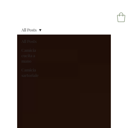
All Posts
All Posts
Camicia
NAPOL
cucita a
mano
Camicia
sartoriale